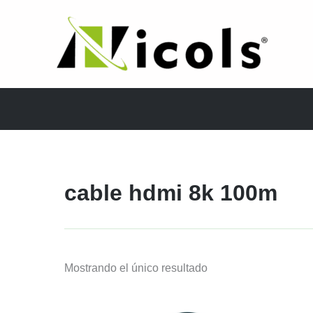
Ir
al
contenido
cable hdmi 8k 100m
Mostrando el único resultado