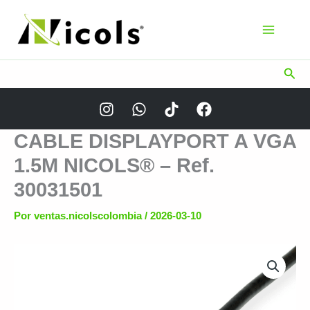
Ir
al
contenido
Busc
CABLE DISPLAYPORT A VGA
1.5M NICOLS® – Ref.
30031501
Por
ventas.nicolscolombia
/
2026-03-10