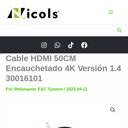
Ir
al
contenido
Busc
Cable HDMI 50CM
Encauchetado 4K Versión 1.4
30016101
Por
Webmaster E&C System
/
2023-04-11