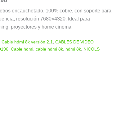
tros encauchetado, 100% cobre, con soporte para
cuencia, resolución 7680×4320. Ideal para
ming, proyectores y home cinema.
:
Cable hdmi 8k versión 2.1
,
CABLES DE VIDEO
0196
,
Cable hdmi
,
cable hdmi 8k
,
hdmi 8k
,
NICOLS