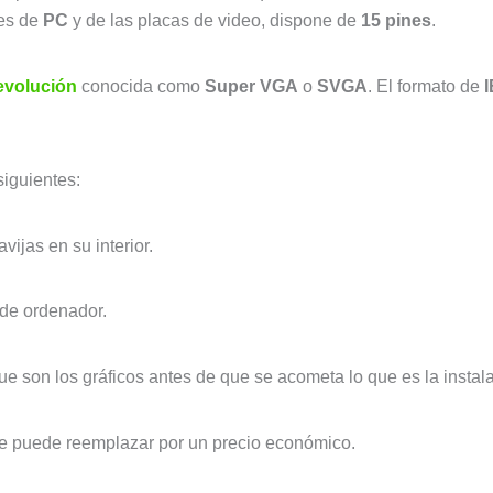
res de
PC
y de las placas de video, dispone de
15 pines
.
evolución
conocida como
Super VGA
o
SVGA
. El formato de
siguientes:
vijas en su interior.
o de ordenador.
ue son los gráficos antes de que se acometa lo que es la instal
e puede reemplazar por un precio económico.