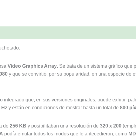
uchetado.
lesa
Video Graphics Array
. Se trata de un sistema gráfico qu
980
y que se convirtió, por su popularidad, en una especie de
o integrado que, en sus versiones originales, puede exhibir pa
 Hz
y están en condiciones de mostrar hasta un total de
800 pí
a de
256 KB
y posibilitaban una resolución de
320 x 200
(empl
A
podía emular todos los modos que le antecedieron, como
MD