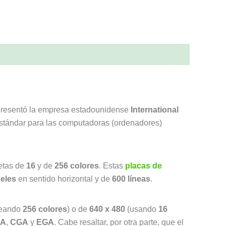
e presentó la empresa estadounidense
International
 estándar para las computadoras (ordenadores)
letas de
16
y de
256 colores
. Estas
placas de
xeles
en sentido horizontal y de
600 líneas
.
eando
256 colores
) o de
640 x 480
(usando
16
A
,
CGA
y
EGA
. Cabe resaltar, por otra parte, que el