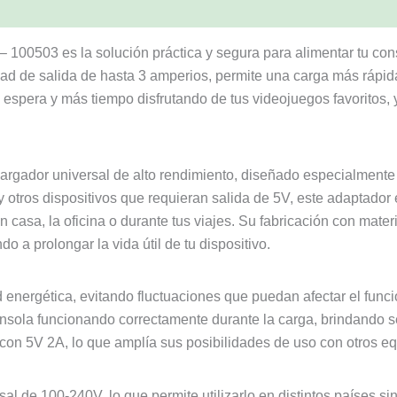
 es la solución práctica y segura para alimentar tu consol
ad de salida de hasta 3 amperios, permite una carga más rápid
spera y más tiempo disfrutando de tus videojuegos favoritos, y
cargador universal de alto rendimiento, diseñado especialmente
y otros dispositivos que requieran salida de 5V, este adaptador
n casa, la oficina o durante tus viajes. Su fabricación con mat
 a prolongar la vida útil de tu dispositivo.
 energética, evitando fluctuaciones que puedan afectar el func
onsola funcionando correctamente durante la carga, brindando
con 5V 2A, lo que amplía sus posibilidades de uso con otros eq
al de 100-240V, lo que permite utilizarlo en distintos países si