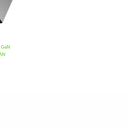
s GaN
AN