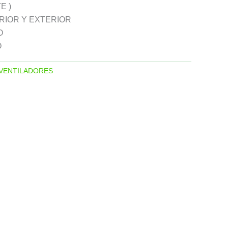
E )
RIOR Y EXTERIOR
O
O
VENTILADORES