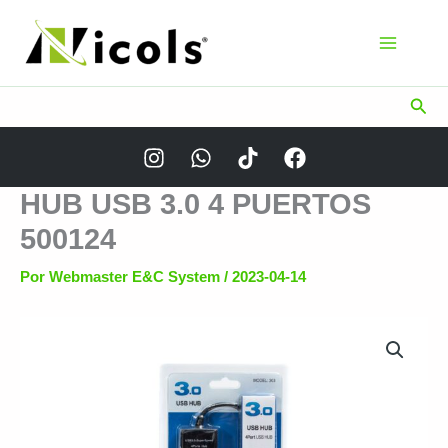
Ir
al
contenido
Busc
HUB USB 3.0 4 PUERTOS
500124
Por
Webmaster E&C System
/
2023-04-14