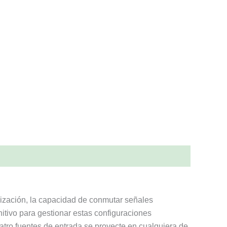
lización, la capacidad de conmutar señales
initivo para gestionar estas configuraciones
atro fuentes de entrada se proyecte en cualquiera de