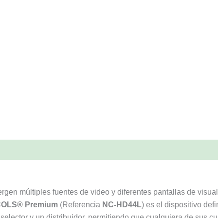
gen múltiples fuentes de video y diferentes pantallas de visua
COLS® Premium
(Referencia
NC-HD44L
) es el dispositivo def
elector y un distribuidor, permitiendo que cualquiera de sus cu