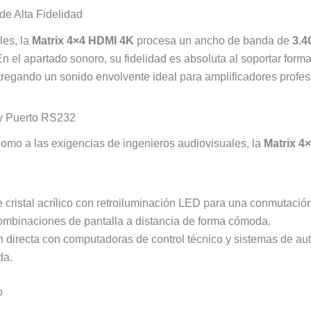
e Alta Fidelidad
les, la
Matrix 4×4 HDMI 4K
procesa un ancho de banda de
3.4
En el apartado sonoro, su fidelidad es absoluta al soportar fo
tregando un sonido envolvente ideal para amplificadores profes
 y Puerto RS232
 como a las exigencias de ingenieros audiovisuales, la
Matrix 4
 cristal acrílico con retroiluminación LED para una conmutación tá
ombinaciones de pantalla a distancia de forma cómoda.
ón directa con computadoras de control técnico y sistemas de a
da.
o