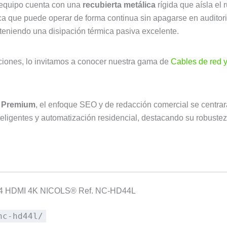
 equipo cuenta con una
recubierta metálica
rígida que aísla el 
fica que puede operar de forma continua sin apagarse en auditor
teniendo una disipación térmica pasiva excelente.
aciones, lo invitamos a conocer nuestra gama de
Cables de red 
 Premium
, el enfoque SEO y de redacción comercial se centrará
teligentes y automatización residencial, destacando su robustez 
 4×4 HDMI 4K NICOLS® Ref. NC-HD44L
nc-hd44l/