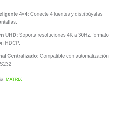
eligente 4×4:
Conecte 4 fuentes y distribúyalas
ntallas.
en UHD:
Soporta resoluciones 4K a 30Hz, formato
ión HDCP.
nal Centralizado:
Compatible con automatización
RS232.
ía:
MATRIX