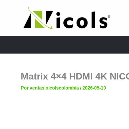
Ir
al
contenido
Matrix 4×4 HDMI 4K NI
Por
ventas.nicolscolombia
/
2026-05-19