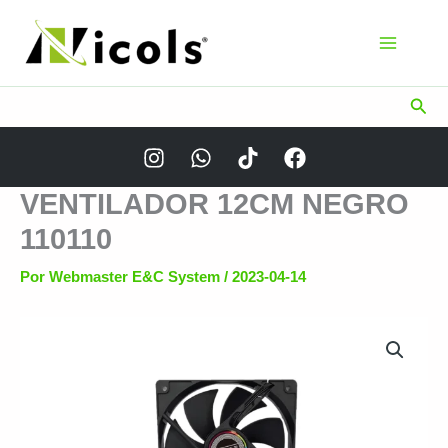
Ir
al
contenido
Busc
VENTILADOR 12CM NEGRO
110110
Por
Webmaster E&C System
/
2023-04-14